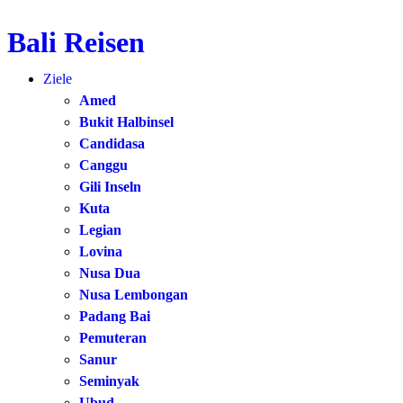
Bali Reisen
Zum
Inhalt
Ziele
springen
Amed
Bukit Halbinsel
Candidasa
Canggu
Gili Inseln
Kuta
Legian
Lovina
Nusa Dua
Nusa Lembongan
Padang Bai
Pemuteran
Sanur
Seminyak
Ubud