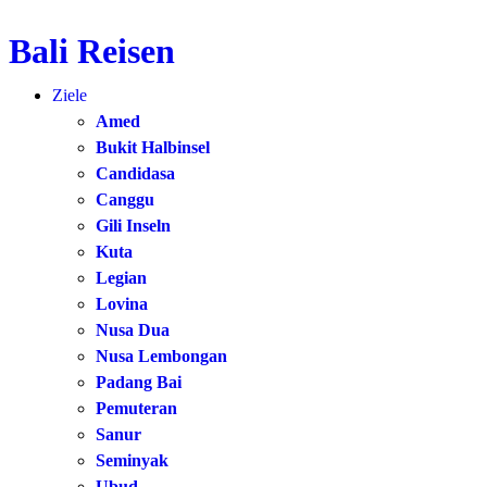
Bali Reisen
Zum
Inhalt
Ziele
springen
Amed
Bukit Halbinsel
Candidasa
Canggu
Gili Inseln
Kuta
Legian
Lovina
Nusa Dua
Nusa Lembongan
Padang Bai
Pemuteran
Sanur
Seminyak
Ubud