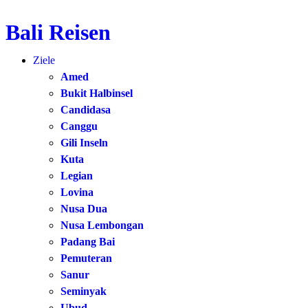
Bali Reisen
Zum
Inhalt
Ziele
springen
Amed
Bukit Halbinsel
Candidasa
Canggu
Gili Inseln
Kuta
Legian
Lovina
Nusa Dua
Nusa Lembongan
Padang Bai
Pemuteran
Sanur
Seminyak
Ubud