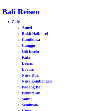
Bali Reisen
Zum
Inhalt
Ziele
springen
Amed
Bukit Halbinsel
Candidasa
Canggu
Gili Inseln
Kuta
Legian
Lovina
Nusa Dua
Nusa Lembongan
Padang Bai
Pemuteran
Sanur
Seminyak
Ubud