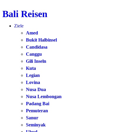
Bali Reisen
Zum
Inhalt
Ziele
springen
Amed
Bukit Halbinsel
Candidasa
Canggu
Gili Inseln
Kuta
Legian
Lovina
Nusa Dua
Nusa Lembongan
Padang Bai
Pemuteran
Sanur
Seminyak
Ubud