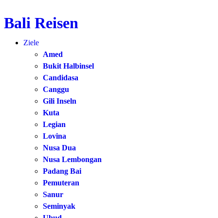
Bali Reisen
Zum
Inhalt
Ziele
springen
Amed
Bukit Halbinsel
Candidasa
Canggu
Gili Inseln
Kuta
Legian
Lovina
Nusa Dua
Nusa Lembongan
Padang Bai
Pemuteran
Sanur
Seminyak
Ubud