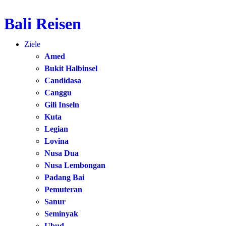
Bali Reisen
Zum
Inhalt
Ziele
springen
Amed
Bukit Halbinsel
Candidasa
Canggu
Gili Inseln
Kuta
Legian
Lovina
Nusa Dua
Nusa Lembongan
Padang Bai
Pemuteran
Sanur
Seminyak
Ubud