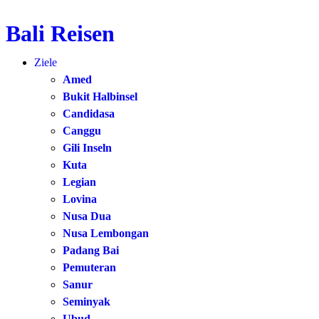
Bali Reisen
Zum
Inhalt
Ziele
springen
Amed
Bukit Halbinsel
Candidasa
Canggu
Gili Inseln
Kuta
Legian
Lovina
Nusa Dua
Nusa Lembongan
Padang Bai
Pemuteran
Sanur
Seminyak
Ubud