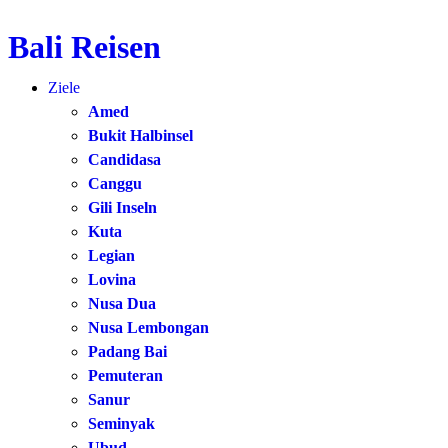
Bali Reisen
Zum
Inhalt
Ziele
springen
Amed
Bukit Halbinsel
Candidasa
Canggu
Gili Inseln
Kuta
Legian
Lovina
Nusa Dua
Nusa Lembongan
Padang Bai
Pemuteran
Sanur
Seminyak
Ubud