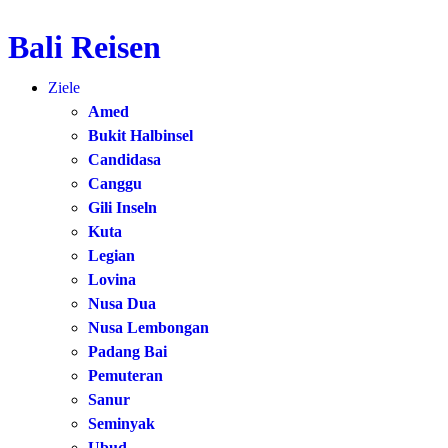
Bali Reisen
Zum
Inhalt
Ziele
springen
Amed
Bukit Halbinsel
Candidasa
Canggu
Gili Inseln
Kuta
Legian
Lovina
Nusa Dua
Nusa Lembongan
Padang Bai
Pemuteran
Sanur
Seminyak
Ubud