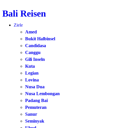
Bali Reisen
Zum
Inhalt
Ziele
springen
Amed
Bukit Halbinsel
Candidasa
Canggu
Gili Inseln
Kuta
Legian
Lovina
Nusa Dua
Nusa Lembongan
Padang Bai
Pemuteran
Sanur
Seminyak
Ubud