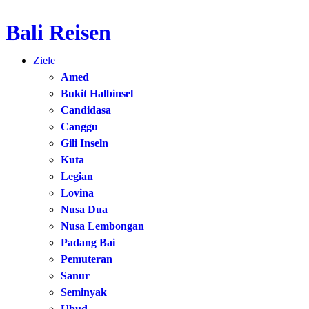
Bali Reisen
Zum
Inhalt
Ziele
springen
Amed
Bukit Halbinsel
Candidasa
Canggu
Gili Inseln
Kuta
Legian
Lovina
Nusa Dua
Nusa Lembongan
Padang Bai
Pemuteran
Sanur
Seminyak
Ubud